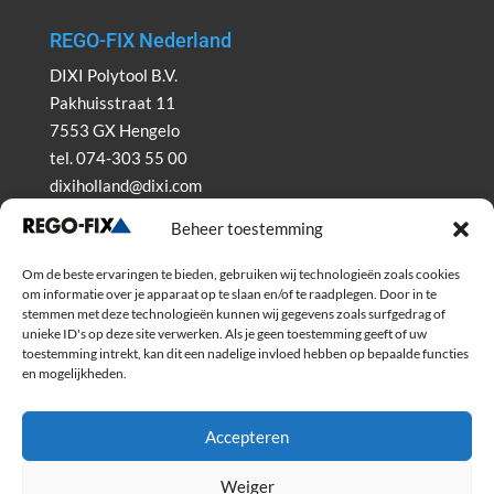
REGO-FIX Nederland
DIXI Polytool B.V.
Pakhuisstraat 11
7553 GX Hengelo
tel. 074-303 55 00
dixiholland@dixi.com
www.dixipolytool.com
Beheer toestemming
Volg ons op Youtube
Om de beste ervaringen te bieden, gebruiken wij technologieën zoals cookies
om informatie over je apparaat op te slaan en/of te raadplegen. Door in te
Volg ons op Linkedin
stemmen met deze technologieën kunnen wij gegevens zoals surfgedrag of
unieke ID's op deze site verwerken. Als je geen toestemming geeft of uw
toestemming intrekt, kan dit een nadelige invloed hebben op bepaalde functies
en mogelijkheden.
Accepteren
Weiger