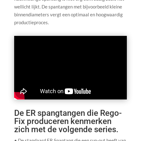
wellicht lijkt. De spantangen met bijvoorbeeld kleine
binnendiameters vergt een optimaal en hoogwaardig
productieproces.
De ER spangtangen die Rego-
Fix produceren kenmerken
zich met de volgende series.
• De standaard ER Spantang die een run-out heeft van