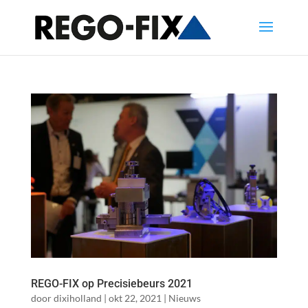
REGO-FIX op Precisiebeurs 2021
door
dixiholland
|
okt 22, 2021
|
Nieuws