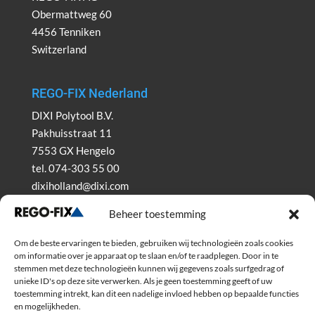
Obermattweg 60
4456 Tenniken
Switzerland
REGO-FIX Nederland
DIXI Polytool B.V.
Pakhuisstraat 11
7553 GX Hengelo
tel. 074-303 55 00
dixiholland@dixi.com
www.dixipolytool.com
Beheer toestemming
Volg ons op Youtube
Om de beste ervaringen te bieden, gebruiken wij technologieën zoals cookies
om informatie over je apparaat op te slaan en/of te raadplegen. Door in te
Volg ons op Linkedin
stemmen met deze technologieën kunnen wij gegevens zoals surfgedrag of
unieke ID's op deze site verwerken. Als je geen toestemming geeft of uw
toestemming intrekt, kan dit een nadelige invloed hebben op bepaalde functies
en mogelijkheden.