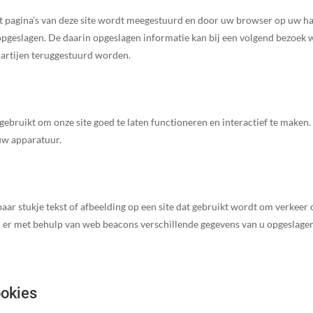
et pagina’s van deze site wordt meegestuurd en door uw browser op uw h
pgeslagen. De daarin opgeslagen informatie kan bij een volgend bezoek 
partijen teruggestuurd worden.
ebruikt om onze site goed te laten functioneren en interactief te maken.
uw apparatuur.
baar stukje tekst of afbeelding op een site dat gebruikt wordt om verkeer
en er met behulp van web beacons verschillende gegevens van u opgeslage
ookies