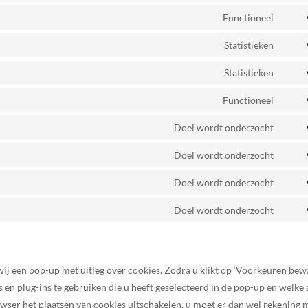
to
Functioneel
Cons
servi
to
Statistieken
googl
Cons
servi
recap
to
Statistieken
word
Cons
servi
to
Functioneel
googl
Cons
servi
analy
to
Doel wordt onderzocht
autom
Cons
servi
to
Doel wordt onderzocht
compl
Cons
servi
to
Doel wordt onderzocht
googl
Cons
servi
fonts
to
Doel wordt onderzocht
googl
Cons
servi
maps
to
yout
servi
diver
wij een pop-up met uitleg over cookies. Zodra u klikt op ‘Voorkeuren bew
en plug-ins te gebruiken die u heeft geselecteerd in de pop-up en welke 
wser het plaatsen van cookies uitschakelen, u moet er dan wel rekening 