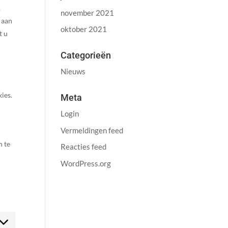
.
november 2021
 aan
oktober 2021
t u
Categorieën
Nieuws
ies.
Meta
Login
Vermeldingen feed
n te
Reacties feed
WordPress.org
ent