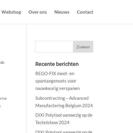
Webshop
Over ons
Nieuws
Contact
 de
Recente berichten
REGO-FIX meet- en
spantangensets voor
nauwkeurig verspanen
Subcontracting – Advanced
erna
Manufactering Belgium 2024
n
DIXI Polytool aanwezig op de
Technishow 2024
DIXI Polytool aanwezig op de