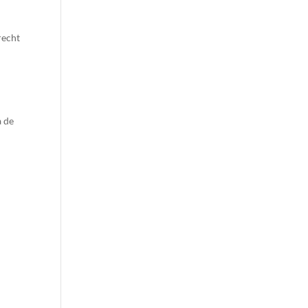
recht
a de