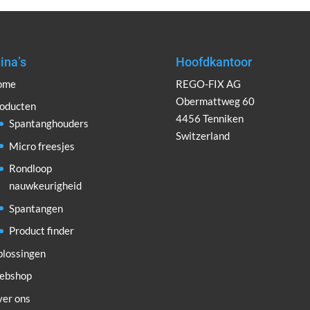
ina’s
Hoofdkantoor
ome
REGO-FIX AG
Obermattweg 60
oducten
4456 Tenniken
Spantanghouders
Switzerland
Micro freesjes
Rondloop
nauwkeurigheid
Spantangen
Product finder
lossingen
ebshop
er ons