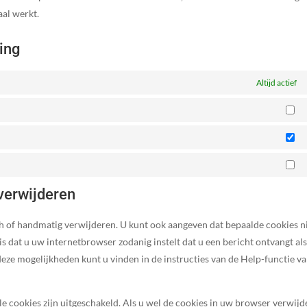
aal werkt.
ing
Altijd actief
Vo
St
Ma
 verwijderen
h of handmatig verwijderen. U kunt ook aangeven dat bepaalde cookies n
 dat u uw internetbrowser zodanig instelt dat u een bericht ontvangt als
deze mogelijkheden kunt u vinden in de instructies van de Help-functie v
lle cookies zijn uitgeschakeld. Als u wel de cookies in uw browser verwijd